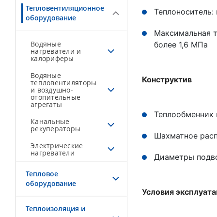
Тепловентиляционное
Теплоноситель:
оборудование
Максимальная т
Водяные
более 1,6 МПа
нагреватели и
калориферы
Водяные
Конструктив
тепловентиляторы
и воздушно-
отопительные
агрегаты
Теплообменник 
Канальные
рекуператоры
Шахматное рас
Электрические
нагреватели
Диаметры подво
Тепловое
оборудование
Условия эксплуат
Теплоизоляция и