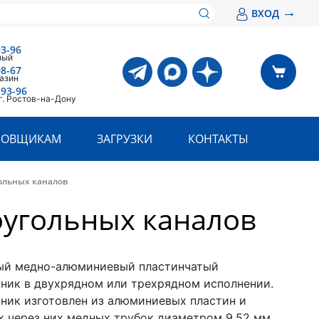
→
ВХОД
93-96
ный
08-67
азин
-93-96
г. Ростов-на-Дону
РОВЩИКАМ
ЗАГРУЗКИ
КОНТАКТЫ
ольных каналов
оугольных каналов
ый медно-алюминиевый пластинчатый
ник в двухрядном или трехрядном исполнении.
ник изготовлен из алюминиевых пластин и
 через них медных трубок диаметром 9,52 мм.