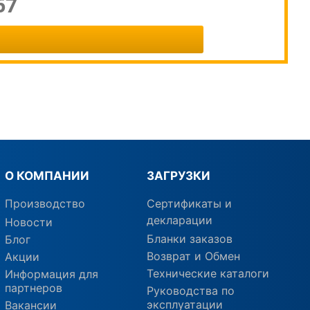
67
О КОМПАНИИ
ЗАГРУЗКИ
Производство
Сертификаты и
декларации
Новости
Бланки заказов
Блог
Возврат и Обмен
Акции
Технические каталоги
Информация для
партнеров
Руководства по
эксплуатации
Вакансии