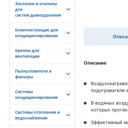
Заслонки и клапаны
для
систем дымоудаления
Комплектующие для
кондиционирования
Описа
Крепеж для
вентиляции
Описание
Пылеуловители и
фильтры
Воздухонагрева
подогреватели 
Системы
кондиционирования
В водяных возду
которых протек
Системы отопления и
водоснабжения
Эффективный ме