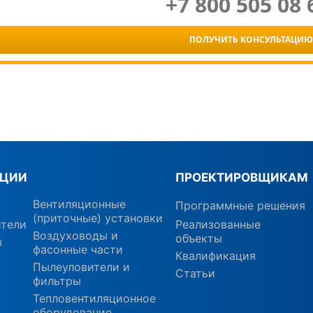
+7 800 505 08 
ПОЛУЧИТЬ КОНСУЛЬТАЦИЮ
КЦИИ
ПРОЕКТИРОВЩИКАМ
Вентиляционные
Программные решения
(приточные) установки
ители
Реализованные
Воздуховоды и
объекты
ы
фасонные части
Квалификация
Пылеуловители и
Статьи
фильтры
Тепловентиляционное
оборудование