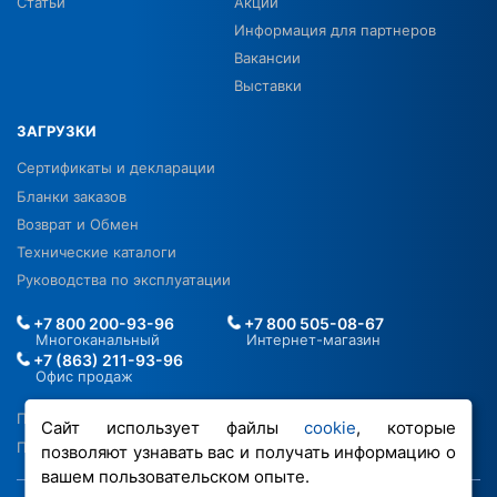
Статьи
Акции
Информация для партнеров
Вакансии
Выставки
ЗАГРУЗКИ
Сертификаты и декларации
Бланки заказов
Возврат и Обмен
Технические каталоги
Руководства по эксплуатации
+7 800 200-93-96
+7 800 505-08-67
Многоканальный
Интернет-магазин
+7 (863) 211-93-96
Офис продаж
Политика в отношении ПДН
Сайт использует файлы
cookie
, которые
Политика обработки файлов cookie
позволяют узнавать вас и получать информацию о
вашем пользовательском опыте.