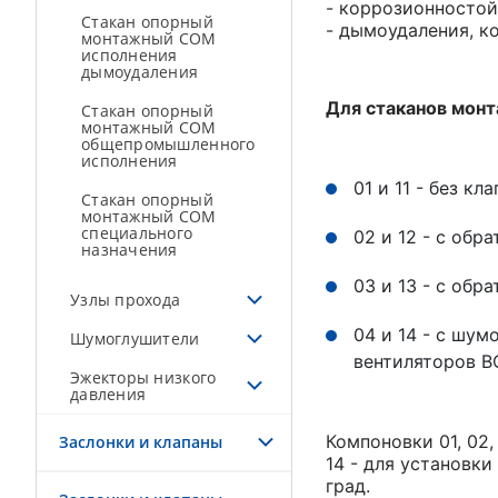
- коррозионностой
Стакан опорный
- дымоудаления, к
монтажный СОМ
исполнения
дымоудаления
Для стаканов мон
Стакан опорный
монтажный СОМ
общепромышленного
исполнения
01 и 11 - без кл
Стакан опорный
монтажный СОМ
специального
02 и 12 - с обр
назначения
03 и 13 - с обр
Узлы прохода
04 и 14 - с шу
Шумоглушители
вентиляторов В
Эжекторы низкого
давления
Компоновки 01, 02,
Заслонки и клапаны
14 - для установки
град.