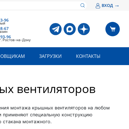
→
ВХОД
93-96
ный
08-67
азин
-93-96
г. Ростов-на-Дону
РОВЩИКАМ
ЗАГРУЗКИ
КОНТАКТЫ
ых вентиляторов
ения монтажа крышных вентиляторов на любом
и применяют специальную конструкцию
о стакана монтажного.