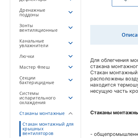
Дренажные
поддоны
Зонты
вентиляционные
Описа
Канальные
увлажнители
Лючки
Для облегчения мо
стакана монтажно
Мастер Флеш
Стакан монтажный 
Секции
расположены возду
бактерицидные
находится термош
несущую часть кро
Системы
испарительного
охлаждения
Стаканы монтажны
Стаканы монтажные
Стакан монтажный для
крышных
вентиляторов
- общепромышленно