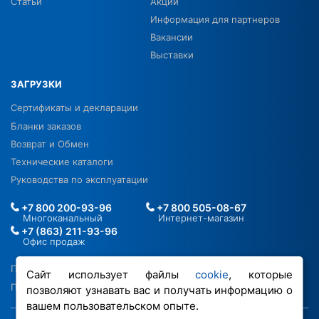
Статьи
Акции
Информация для партнеров
Вакансии
Выставки
ЗАГРУЗКИ
Сертификаты и декларации
Бланки заказов
Возврат и Обмен
Технические каталоги
Руководства по эксплуатации
+7 800 200-93-96
+7 800 505-08-67
Многоканальный
Интернет-магазин
+7 (863) 211-93-96
Офис продаж
Политика в отношении ПДН
Сайт использует файлы
cookie
, которые
Политика обработки файлов cookie
позволяют узнавать вас и получать информацию о
вашем пользовательском опыте.