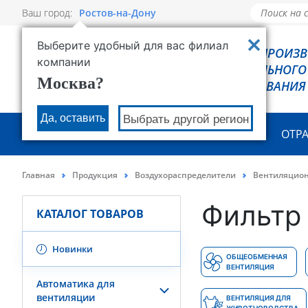
Ваш город:
Ростов-на-Дону
Выберите удобный для вас филиал
РОВЕН - ПРОИЗ
компании
ХОЛОДИЛЬНОГО
Москва?
ОБОРУДОВАНИЯ
Да, оставить
Выбрать другой регион
О КОМПАНИИ
ПРОДУКЦИЯ
ОТР
Главная
Продукция
Воздухораспределители
Вентиляцио
Фильтр 
КАТАЛОГ ТОВАРОВ
Новинки
ОБЩЕОБМЕННАЯ
ВЕНТИЛЯЦИЯ
Автоматика для
вентиляции
ВЕНТИЛЯЦИЯ ДЛЯ