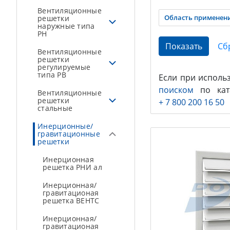
Вентиляционные
Область применен
решетки
наружные типа
РН
Вентиляционные
решетки
регулируемые
типа РВ
Если при исполь
поиском
по ката
Вентиляционные
решетки
+ 7 800 200 16 50
стальные
Инерционные/
гравитационные
решетки
Инерционная
решетка РНИ ал
Инерционная/
гравитационая
решетка ВЕНТС
Инерционная/
гравитационая