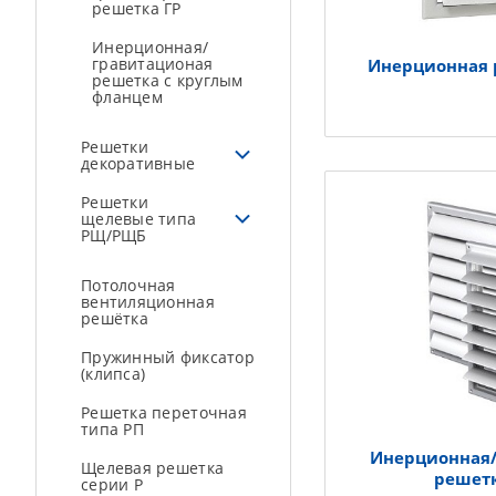
решетка ГР
Инерционная/
гравитационая
Инерционная 
решетка с круглым
фланцем
Решетки
декоративные
Решетки
щелевые типа
РЩ/РЩБ
Потолочная
вентиляционная
решётка
Пружинный фиксатор
(клипса)
Решетка переточная
типа РП
Инерционная
Щелевая решетка
решет
серии Р