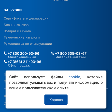
ЗАГРУЗКИ
Сертификаты и декларации
Бланки заказов
Возврат и Обмен
Технические каталоги
Руководства по эксплуатации
+7 800 200-93-96
+7 800 505-08-67
Многоканальный
Интернет-магазин
+7 (863) 211-93-96
Офис продаж
Политика в отношении ПДН
Сайт использует файлы
cookie
, которые
Политика обработки файлов cookie
позволяют узнавать вас и получать информацию о
вашем пользовательском опыте.
© 2026 ООО «РОВЕН-Регионы»
Хорошо
Сделано в