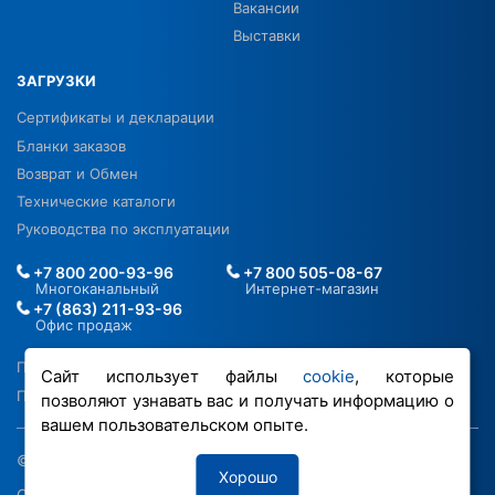
Вакансии
Выставки
ЗАГРУЗКИ
Сертификаты и декларации
Бланки заказов
Возврат и Обмен
Технические каталоги
Руководства по эксплуатации
+7 800 200-93-96
+7 800 505-08-67
Многоканальный
Интернет-магазин
+7 (863) 211-93-96
Офис продаж
Политика в отношении ПДН
Сайт использует файлы
cookie
, которые
Политика обработки файлов cookie
позволяют узнавать вас и получать информацию о
вашем пользовательском опыте.
© 2026 ООО «РОВЕН-Регионы»
Хорошо
Сделано в